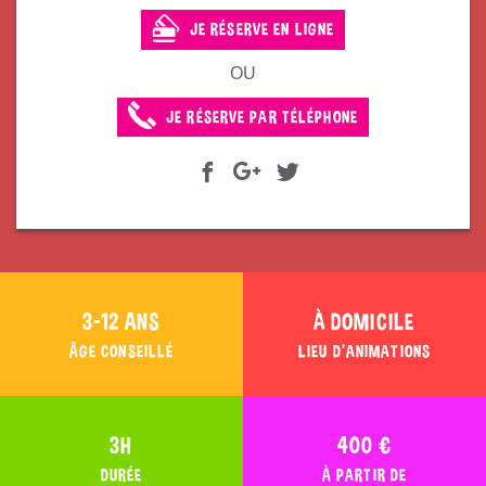
JE RÉSERVE EN LIGNE
OU
JE RÉSERVE PAR TÉLÉPHONE
3-12 ANS
À DOMICILE
ÂGE CONSEILLÉ
LIEU D'ANIMATIONS
3H
400 €
DURÉE
À PARTIR DE