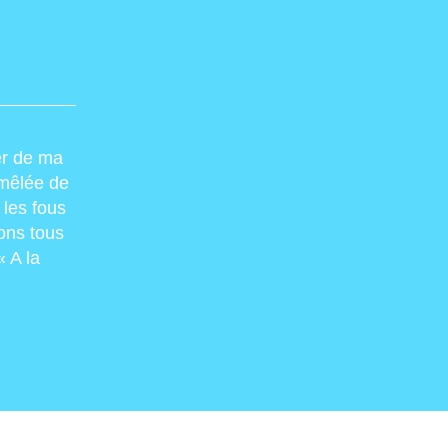
er de ma
, mêlée de
 les fous
ons tous
 A la