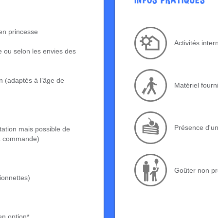
en princesse
Activités inte
 ou selon les envies des
n (adaptés à l’âge de
Matériel fourn
Présence d'u
tation mais possible de
 la commande)
Goûter non pr
ionnettes
)
en option*