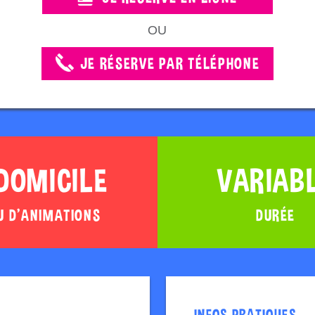
OU
JE RÉSERVE PAR TÉLÉPHONE
DOMICILE
VARIAB
U D'ANIMATIONS
DURÉE
INFOS PRATIQUES