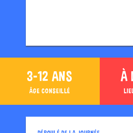
3-12 ANS
À 
ÂGE CONSEILLÉ
LIE
DÉROULÉ DE LA JOURNÉE