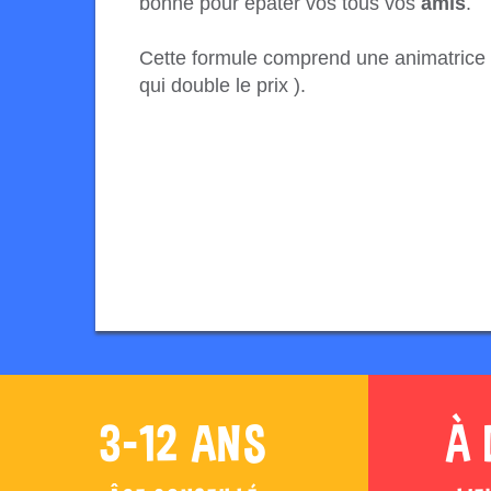
bonne pour épater vos tous vos
amis
.
Cette formule comprend une animatrice 
qui double le prix ).
3-12 ANS
À 