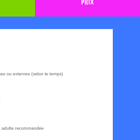
PRIX
rnes ou externes (selon le temps)
i
n adulte recommandée