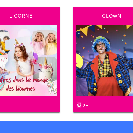
LICORNE
CLOWN
3H