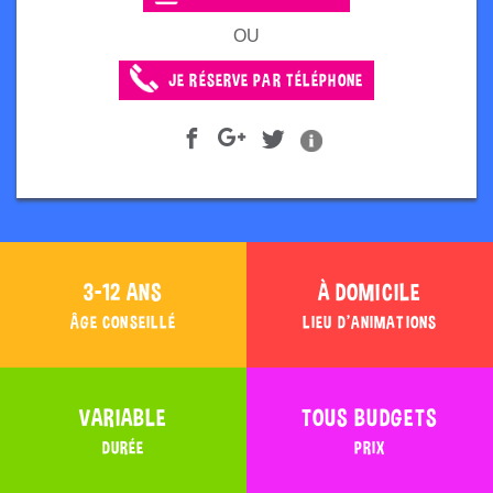
OU
JE RÉSERVE PAR TÉLÉPHONE
3-12 ANS
À DOMICILE
ÂGE CONSEILLÉ
LIEU D'ANIMATIONS
VARIABLE
TOUS BUDGETS
DURÉE
PRIX