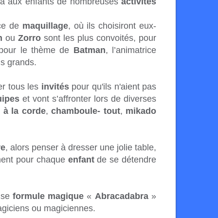
era aux enfants de nombreuses
activités
nce de
maquillage
, où ils choisiront eux-
n
ou
Zorro
sont les plus convoités, pour
 pour le thème de
Batman
, l’animatrice
us grands.
er tous les
invités
pour qu'ils n'aient pas
uipes
et vont s’affronter lors de diverses
r à la corde
,
chamboule- tout
,
mikado
re
, alors penser à dresser une jolie table,
oment pour chaque
enfant
de se détendre
use
formule magique
«
Abracadabra
»
agiciens ou magiciennes.