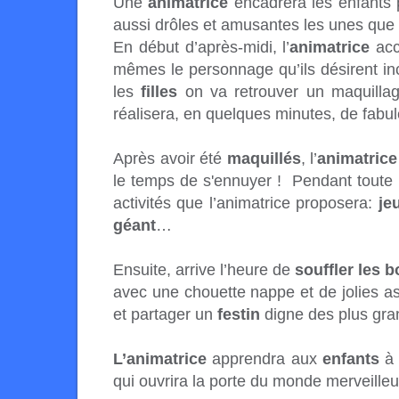
Une
animatrice
encadrera les enfants 
aussi drôles et amusantes les unes que 
En début d’après-midi, l’
animatrice
acc
mêmes le personnage qu’ils désirent in
les
filles
on va retrouver un maquilla
réalisera, en quelques minutes, de fabu
Après avoir été
maquillés
, l’
animatrice
le temps de s'ennuyer ! Pendant toute l
activités que l’animatrice proposera:
je
géant
…
Ensuite, arrive l’heure de
souffler les 
avec une chouette nappe et de jolies a
et partager un
festin
digne des plus gra
L’animatrice
apprendra aux
enfants
à 
qui ouvrira la porte du monde merveille