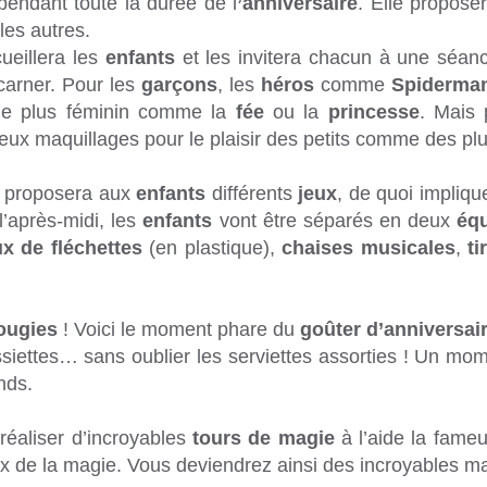
pendant toute la durée de l
’anniversaire
. Elle propos
les autres.
ueillera les
enfants
et les invitera chacun à une séa
carner. Pour les
garçons
, les
héros
comme
Spiderma
ge plus féminin comme la
fée
ou la
princesse
. Mais
leux maquillages pour le plaisir des petits comme des pl
proposera aux
enfants
différents
jeux
, de quoi impliqu
’après-midi, les
enfants
vont être séparés en deux
éq
ux de fléchettes
(en plastique),
chaises musicales
,
ti
bougies
! Voici le moment phare du
goûter d’anniversai
ssiettes… sans oublier les serviettes assorties ! Un m
nds.
réaliser d’incroyables
tours de magie
à l’aide la fame
ux de la magie. Vous deviendrez ainsi des incroyables m