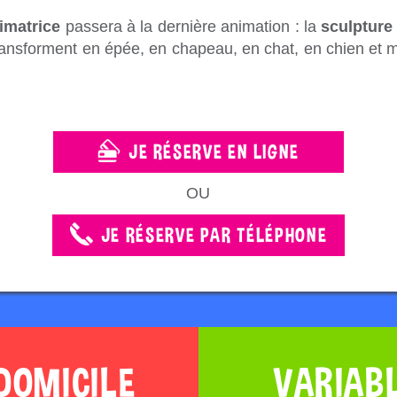
imatrice
passera à la dernière animation : la
sculpture
ansforment en épée, en chapeau, en chat, en chien et 
JE RÉSERVE EN LIGNE
OU
JE RÉSERVE PAR TÉLÉPHONE
DOMICILE
VARIAB