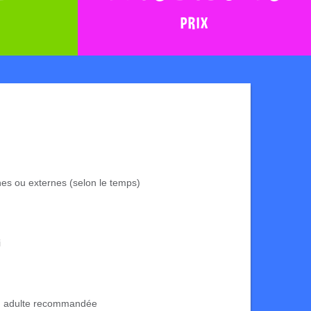
PRIX
rnes ou externes (selon le temps)
i
n adulte recommandée